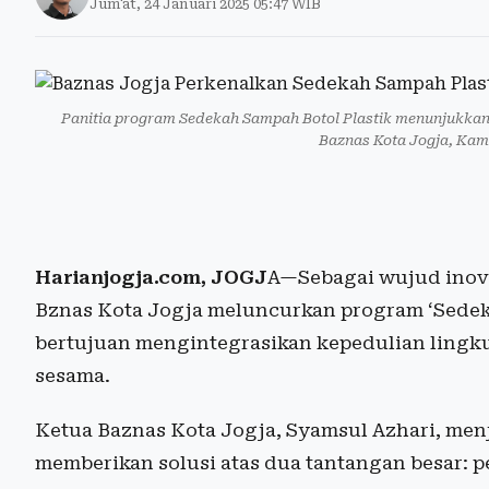
Jum'at, 24 Januari 2025 05:47 WIB
Panitia program Sedekah Sampah Botol Plastik menunjukkan
Baznas Kota Jogja, Kami
Harianjogja.com, JOGJ
A—Sebagai wujud inovas
Bznas Kota Jogja meluncurkan program ‘Sedeka
bertujuan mengintegrasikan kepedulian ling
sesama.
Ketua Baznas Kota Jogja, Syamsul Azhari, men
memberikan solusi atas dua tantangan besar: 