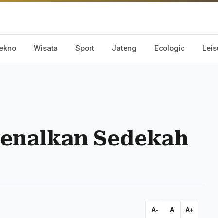
ekno
Wisata
Sport
Jateng
Ecologic
Leis
kenalkan Sedekah
A-
A
A+