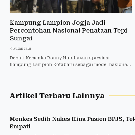
Kampung Lampion Jogja Jadi
Percontohan Nasional Penataan Tepi
Sungai
3 bulan lalu
Deputi Kemenko Ronny Hutahayan apresiasi
Kampung Lampion Kotabaru sebagai model nasional.
38 rumah Rp1,5 miliar swakelola, jalan 3-4m akses
ambulans.
Artikel Terbaru Lainnya
Menkes Sedih Nakes Hina Pasien BPJS, T
Empati