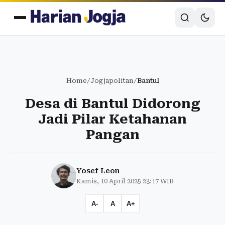
Home
/
Jogjapolitan
/
Bantul
Desa di Bantul Didorong
Jadi Pilar Ketahanan
Pangan
Yosef Leon
Kamis, 10 April 2025 23:17 WIB
A-
A
A+