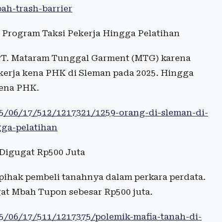
ah-trash-barrier
n Program Taksi Pekerja Hingga Pelatihan
T. Mataram Tunggal Garment (MTG) karena
kerja kena PHK di Sleman pada 2025. Hingga
rkena PHK.
25/06/17/512/1217321/1259-orang-di-sleman-di-
gga-pelatihan
 Digugat Rp500 Juta
pihak pembeli tanahnya dalam perkara perdata.
t Mbah Tupon sebesar Rp500 juta.
25/06/17/511/1217375/polemik-mafia-tanah-di-