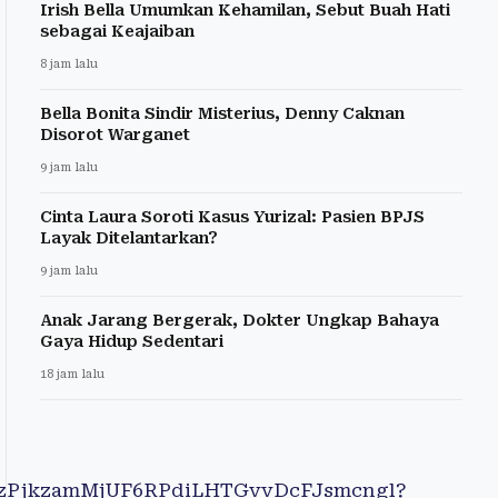
Irish Bella Umumkan Kehamilan, Sebut Buah Hati
sebagai Keajaiban
8 jam lalu
Bella Bonita Sindir Misterius, Denny Caknan
Disorot Warganet
9 jam lalu
Cinta Laura Soroti Kasus Yurizal: Pasien BPJS
Layak Ditelantarkan?
9 jam lalu
Anak Jarang Bergerak, Dokter Ungkap Bahaya
Gaya Hidup Sedentari
18 jam lalu
LGzPjkzamMjUF6RPdiLHTGvvDcFJsmcngl?