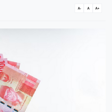
A-
A
A+