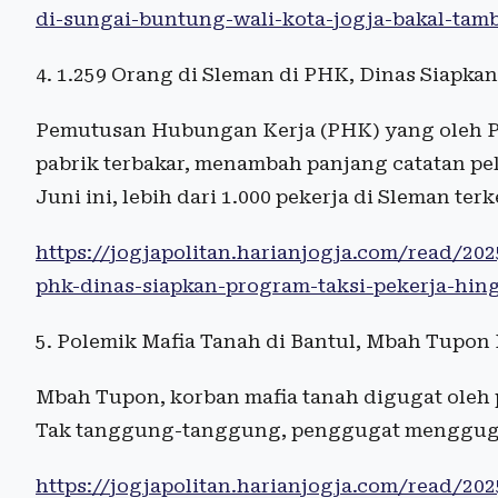
di-sungai-buntung-wali-kota-jogja-bakal-tamb
4. 1.259 Orang di Sleman di PHK, Dinas Siapka
Pemutusan Hubungan Kerja (PHK) yang oleh P
pabrik terbakar, menambah panjang catatan pe
Juni ini, lebih dari 1.000 pekerja di Sleman te
https://jogjapolitan.harianjogja.com/read/20
phk-dinas-siapkan-program-taksi-pekerja-hin
5. Polemik Mafia Tanah di Bantul, Mbah Tupon
Mbah Tupon, korban mafia tanah digugat oleh 
Tak tanggung-tanggung, penggugat mengguga
https://jogjapolitan.harianjogja.com/read/20