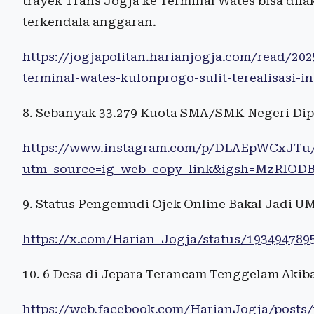
trayek Trans Jogja ke Terminal Wates bisa dil
terkendala anggaran.
https://jogjapolitan.harianjogja.com/read/20
terminal-wates-kulonprogo-sulit-terealisasi-i
8. Sebanyak 33.279 Kuota SMA/SMK Negeri Dip
https://www.instagram.com/p/DLAEpWCxJTu
utm_source=ig_web_copy_link&igsh=MzRlOD
9. Status Pengemudi Ojek Online Bakal Jadi 
https://x.com/Harian_Jogja/status/193494789
10. 6 Desa di Jepara Terancam Tenggelam Akiba
https://web.facebook.com/HarianJogja/po