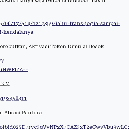
akukan. Hanya saja rencana tersebut masih
25/06/17/514/1217359/jalur-trans-jogja-sampai-
ni-kendalanya
erebutkan, Aktivasi Token Dimulai Besok
/?
BiNWFlZA==
UMKM
5192498311
t Abrasi Pantura
sts/pfbid025D7rvc3qVyNPzX7CAZ3xT2eCwvVbu9w