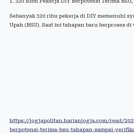
1. 320 Ribu Pekerja DIY Berpotensi Terima BSU,
Sebanyak 320 ribu pekerja di DIY memenuhi sy
Upah (BSU). Saat ini tahapan baru berproses di 
https://jogjapolitan.harianjogja.com/read/20
berpotensi-terima-bsu-tahapan-sampai-verifika