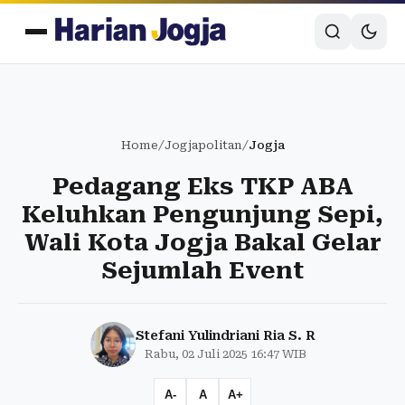
Home
/
Jogjapolitan
/
Jogja
Pedagang Eks TKP ABA
Keluhkan Pengunjung Sepi,
Wali Kota Jogja Bakal Gelar
Sejumlah Event
Stefani Yulindriani Ria S. R
Rabu, 02 Juli 2025 16:47 WIB
A-
A
A+