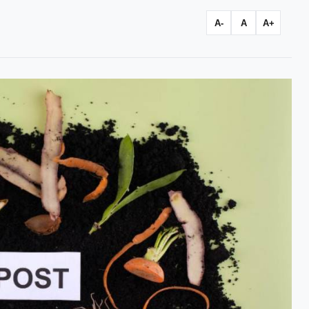
A-
A
A+