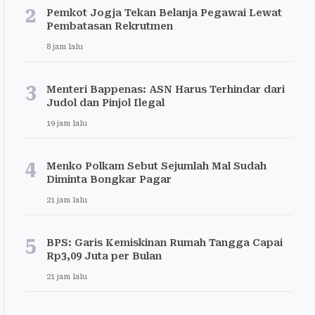
2
Pemkot Jogja Tekan Belanja Pegawai Lewat
Pembatasan Rekrutmen
8 jam lalu
3
Menteri Bappenas: ASN Harus Terhindar dari
Judol dan Pinjol Ilegal
19 jam lalu
4
Menko Polkam Sebut Sejumlah Mal Sudah
Diminta Bongkar Pagar
21 jam lalu
5
BPS: Garis Kemiskinan Rumah Tangga Capai
Rp3,09 Juta per Bulan
21 jam lalu