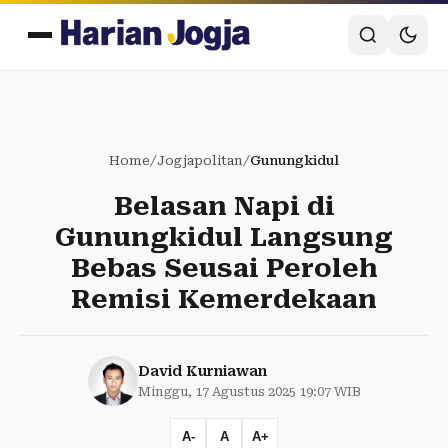
Home
/
Jogjapolitan
/
Gunungkidul
Belasan Napi di
Gunungkidul Langsung
Bebas Seusai Peroleh
Remisi Kemerdekaan
David Kurniawan
Minggu, 17 Agustus 2025 19:07 WIB
A-
A
A+