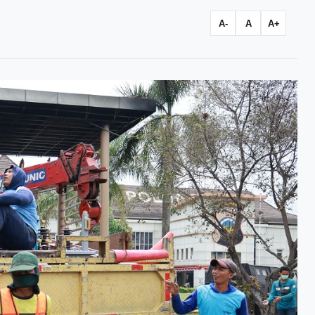
A-
A
A+