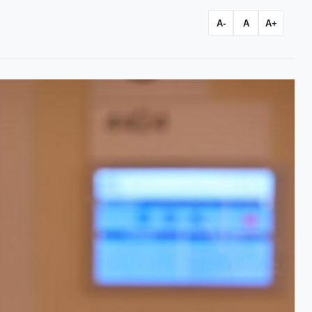
A-
A
A+