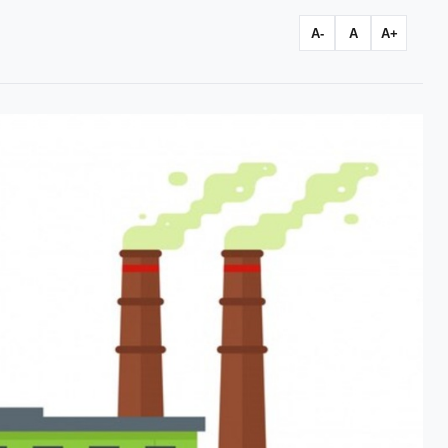
A-
A
A+