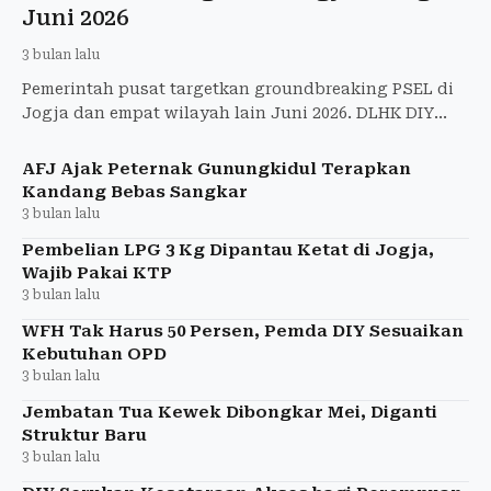
Juni 2026
3 bulan lalu
Pemerintah pusat targetkan groundbreaking PSEL di
Jogja dan empat wilayah lain Juni 2026. DLHK DIY
tunggu pemenang lelang sambah jadi energi listrik
untuk atasi
AFJ Ajak Peternak Gunungkidul Terapkan
Kandang Bebas Sangkar
3 bulan lalu
Pembelian LPG 3 Kg Dipantau Ketat di Jogja,
Wajib Pakai KTP
3 bulan lalu
WFH Tak Harus 50 Persen, Pemda DIY Sesuaikan
Kebutuhan OPD
3 bulan lalu
Jembatan Tua Kewek Dibongkar Mei, Diganti
Struktur Baru
3 bulan lalu