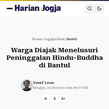
Home
/
Jogjapolitan
/
Bantul
Warga Diajak Menelusuri
Peninggalan Hindu-Buddha
di Bantul
Yosef Leon
Minggu, 19 Oktober 2025 09:37 WIB
A-
A
A+