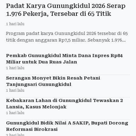
Padat Karya Gunungkidul 2026 Serap
1.976 Pekerja, Tersebar di 65 Titik
1 hari lalu
Program padat karya Gunungkidul 2026 tersebar di 65
titik dengan anggaran Rp7,5 miliar. Sebanyak 1.976
tenaga kerja lokal ditargetkan terserap mulai Oktober
men
Pemkab Gunungkidul Minta Dana Inpres Rp84
Miliar untuk Dua Ruas Jalan
1 hari lalu
Serangan Monyet Bikin Resah Petani
Tanjungsari Gunungkidul
1 hari lalu
Kebakaran Lahan di Gunungkidul Tewaskan 2
Lansia, Kasus Melonjak
1 hari lalu
Gunungkidul Bidik Nilai A SAKIP, Bupati Dorong
Reformasi Birokrasi
2 hari lalu