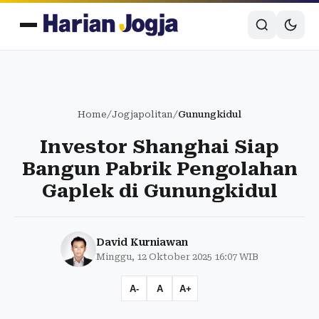
Home
/
Jogjapolitan
/
Gunungkidul
Investor Shanghai Siap
Bangun Pabrik Pengolahan
Gaplek di Gunungkidul
David Kurniawan
Minggu, 12 Oktober 2025 16:07 WIB
A-
A
A+