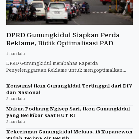
DPRD Gunungkidul Siapkan Perda
Reklame, Bidik Optimalisasi PAD
1 hari lalu
DPRD Gunungkidul membahas Raperda
Penyelenggaraan Reklame untuk mengoptimalkan
PAD, menata reklame, dan memperkuat kepastian
hukum.
Konsumsi Ikan Gunungkidul Tertinggal dari DIY
dan Nasional
2 hari lalu
Makna Podhang Ngisep Sari, Ikon Gunungkidul
yang Berkibar saat HUT RI
2 hari lalu
Kekeringan Gunungkidul Meluas, 16 Kapanewon
Sudah Terima Air Bersih