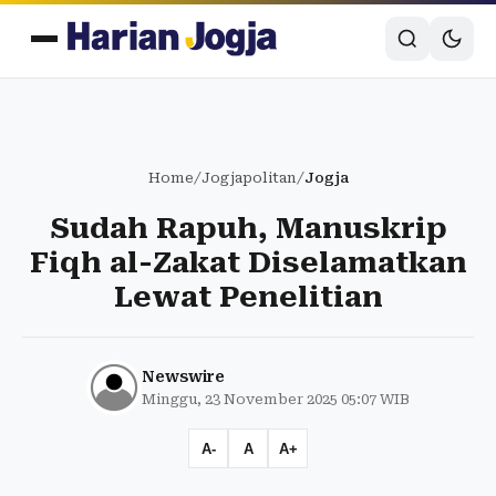
Home
/
Jogjapolitan
/
Jogja
Sudah Rapuh, Manuskrip
Fiqh al-Zakat Diselamatkan
Lewat Penelitian
Newswire
Minggu, 23 November 2025 05:07 WIB
A-
A
A+