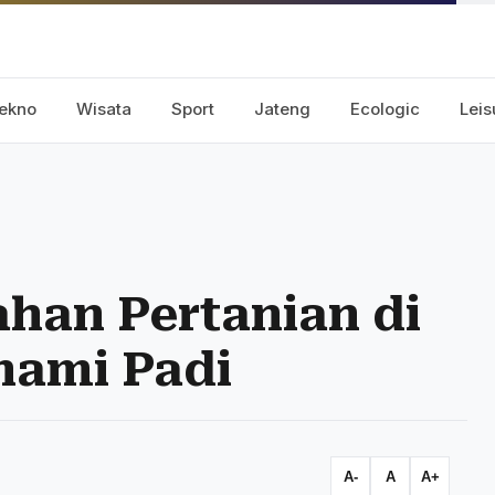
ekno
Wisata
Sport
Jateng
Ecologic
Leis
ahan Pertanian di
nami Padi
A-
A
A+