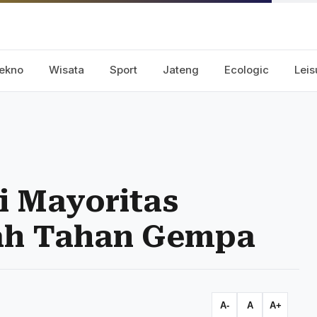
ekno
Wisata
Sport
Jateng
Ecologic
Leis
i Mayoritas
ah Tahan Gempa
A-
A
A+