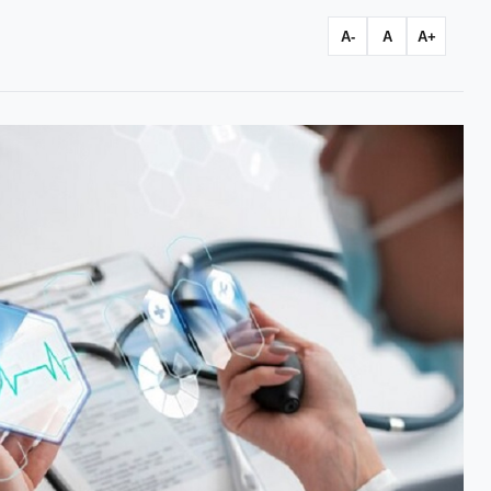
A-
A
A+