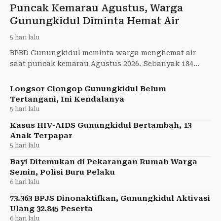
Puncak Kemarau Agustus, Warga
Gunungkidul Diminta Hemat Air
5 hari lalu
BPBD Gunungkidul meminta warga menghemat air
saat puncak kemarau Agustus 2026. Sebanyak 184
tangki air bersih telah disalurkan ke wilayah
terdampak kekeringan.
Longsor Clongop Gunungkidul Belum
Tertangani, Ini Kendalanya
5 hari lalu
Kasus HIV-AIDS Gunungkidul Bertambah, 13
Anak Terpapar
5 hari lalu
Bayi Ditemukan di Pekarangan Rumah Warga
Semin, Polisi Buru Pelaku
6 hari lalu
73.363 BPJS Dinonaktifkan, Gunungkidul Aktivasi
Ulang 32.845 Peserta
6 hari lalu