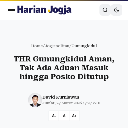
Home
/
Jogjapolitan
/
Gunungkidul
THR Gunungkidul Aman,
Tak Ada Aduan Masuk
hingga Posko Ditutup
David Kurniawan
Jum'at, 27 Maret 2026 17:27 WIB
A-
A
A+