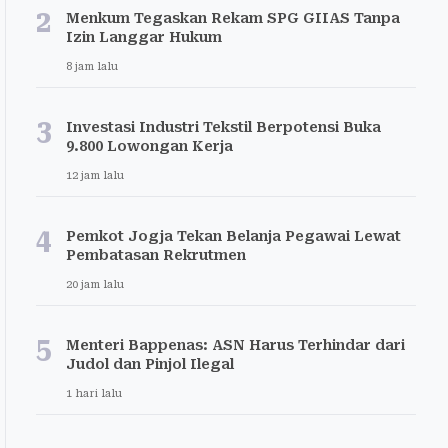
2
Menkum Tegaskan Rekam SPG GIIAS Tanpa
Izin Langgar Hukum
8 jam lalu
3
Investasi Industri Tekstil Berpotensi Buka
9.800 Lowongan Kerja
12 jam lalu
4
Pemkot Jogja Tekan Belanja Pegawai Lewat
Pembatasan Rekrutmen
20 jam lalu
5
Menteri Bappenas: ASN Harus Terhindar dari
Judol dan Pinjol Ilegal
1 hari lalu