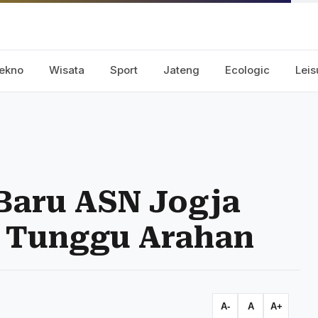
ekno
Wisata
Sport
Jateng
Ecologic
Leis
Baru ASN Jogja
 Tunggu Arahan
A-
A
A+