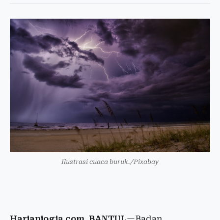
Ilustrasi cuaca buruk./Pixabay
Harianjogja.com, BANTUL
—Badan