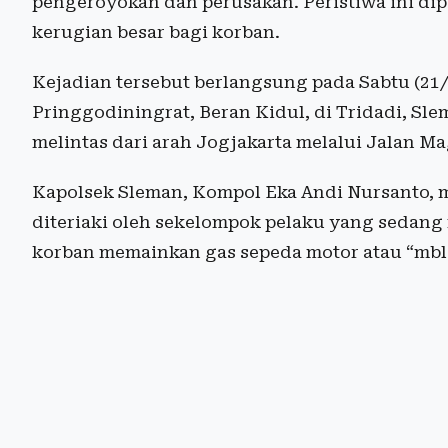
pengeroyokan dan perusakan. Peristiwa ini di
kerugian besar bagi korban.
Kejadian tersebut berlangsung pada Sabtu (21/
Pringgodiningrat, Beran Kidul, di Tridadi, Sle
melintas dari arah Jogjakarta melalui Jalan M
Kapolsek Sleman, Kompol Eka Andi Nursanto, m
diteriaki oleh sekelompok pelaku yang sedang
korban memainkan gas sepeda motor atau “mble