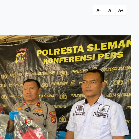
A-
A
A+