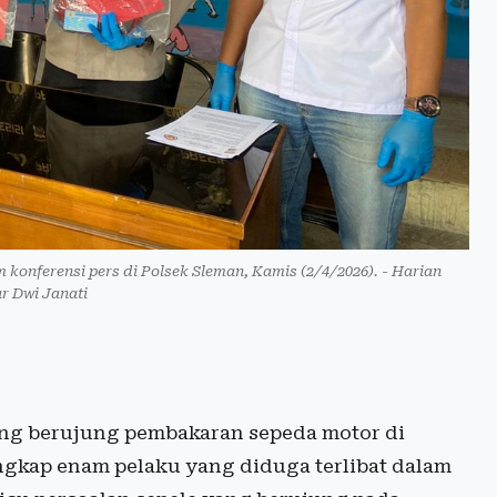
konferensi pers di Polsek Sleman, Kamis (2/4/2026). - Harian
r Dwi Janati
ng berujung pembakaran sepeda motor di
ngkap enam pelaku yang diduga terlibat dalam