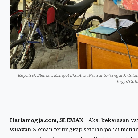
Kapolsek Sleman, Kompol Eka Andi Nursanto (tengah), dalam 
Jogja/Catu
Harianjogja.com, SLEMAN
—Aksi kekerasan ya
wilayah Sleman terungkap setelah polisi mena