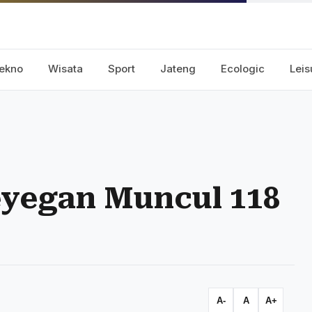
ekno
Wisata
Sport
Jateng
Ecologic
Leis
Seyegan Muncul 118
A-
A
A+