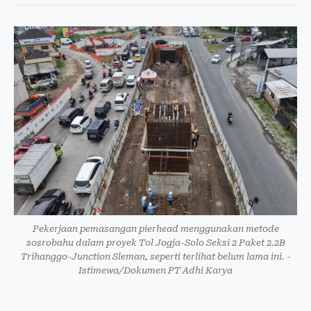
Pekerjaan pemasangan pierhead menggunakan metode
sosrobahu dalam proyek Tol Jogja-Solo Seksi 2 Paket 2.2B
Trihanggo-Junction Sleman, seperti terlihat belum lama ini. -
Istimewa/Dokumen PT Adhi Karya