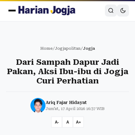
Home
/
Jogjapolitan
/
Jogja
Dari Sampah Dapur Jadi
Pakan, Aksi Ibu-ibu di Jogja
Curi Perhatian
Ariq Fajar Hidayat
Jum'at, 17 April 2026 16:37 WIB
A-
A
A+