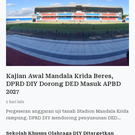
Kajian Awal Mandala Krida Beres,
DPRD DIY Dorong DED Masuk APBD
2027
5 hari lalu
Pergeseran anggaran uji tanah Stadion Mandala Krida
rampung. DPRD DIY mendorong penyusunan DED
dianggarkan pada 2027 sebagai tahapan renovasi
stadion.
Sekolah Khusus Olahraga DIY Ditargetkan