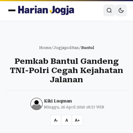
Home
/
Jogjapolitan
/
Bantul
Pemkab Bantul Gandeng
TNI-Polri Cegah Kejahatan
Jalanan
Kiki Luqman
Minggu, 26 April 2026 18:37 WIB
A-
A
A+