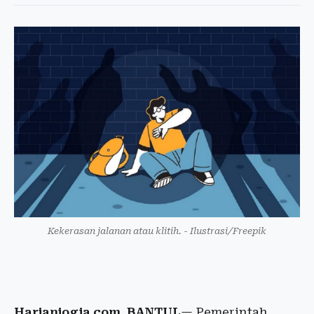
Kekerasan jalanan atau klitih. - Ilustrasi/Freepik
Harianjogja.com, BANTUL
— Pemerintah