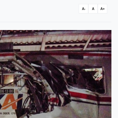
A-
A
A+