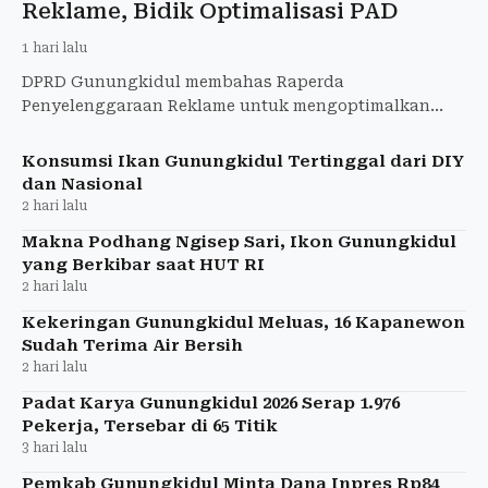
Reklame, Bidik Optimalisasi PAD
1 hari lalu
DPRD Gunungkidul membahas Raperda
Penyelenggaraan Reklame untuk mengoptimalkan
PAD, menata reklame, dan memperkuat kepastian
hukum.
Konsumsi Ikan Gunungkidul Tertinggal dari DIY
dan Nasional
2 hari lalu
Makna Podhang Ngisep Sari, Ikon Gunungkidul
yang Berkibar saat HUT RI
2 hari lalu
Kekeringan Gunungkidul Meluas, 16 Kapanewon
Sudah Terima Air Bersih
2 hari lalu
Padat Karya Gunungkidul 2026 Serap 1.976
Pekerja, Tersebar di 65 Titik
3 hari lalu
Pemkab Gunungkidul Minta Dana Inpres Rp84