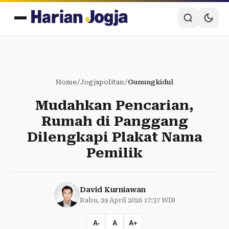
Home
/
Jogjapolitan
/
Gunungkidul
Mudahkan Pencarian,
Rumah di Panggang
Dilengkapi Plakat Nama
Pemilik
David Kurniawan
Rabu, 29 April 2026 17:37 WIB
A-
A
A+