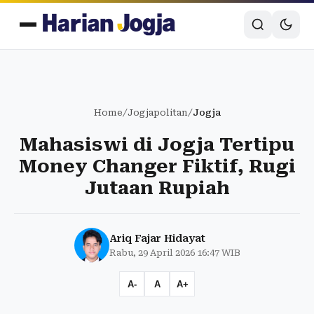
Home
/
Jogjapolitan
/
Jogja
Mahasiswi di Jogja Tertipu
Money Changer Fiktif, Rugi
Jutaan Rupiah
Ariq Fajar Hidayat
Rabu, 29 April 2026 16:47 WIB
A-
A
A+