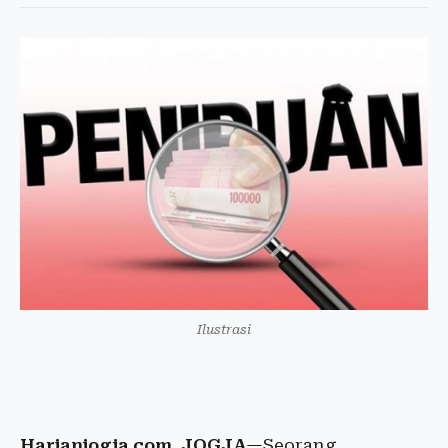
Ilustrasi
Harianjogja.com, JOGJA
—Seorang