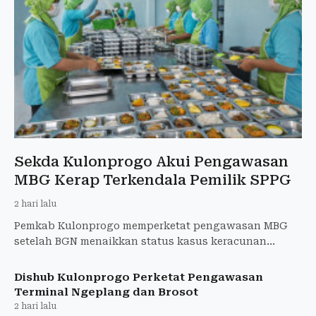
Sekda Kulonprogo Akui Pengawasan
MBG Kerap Terkendala Pemilik SPPG
2 hari lalu
Pemkab Kulonprogo memperketat pengawasan MBG
setelah BGN menaikkan status kasus keracunan
menjadi kejadian fatal. Petugas juga menghadapi
tantangan saat memerik
Dishub Kulonprogo Perketat Pengawasan
Terminal Ngeplang dan Brosot
2 hari lalu