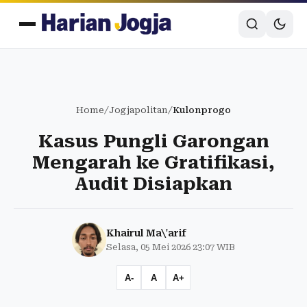
Home
/
Jogjapolitan
/
Kulonprogo
Kasus Pungli Garongan
Mengarah ke Gratifikasi,
Audit Disiapkan
Khairul Ma\'arif
Selasa, 05 Mei 2026 23:07 WIB
A-
A
A+