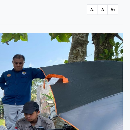
A-
A
A+