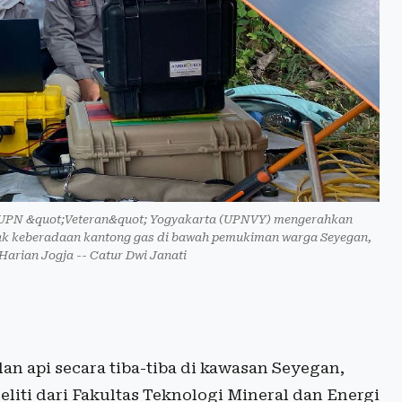
E) UPN &quot;Veteran&quot; Yogyakarta (UPNVY) mengerahkan
acak keberadaan kantong gas di bawah pemukiman warga Seyegan,
Harian Jogja -- Catur Dwi Janati
n api secara tiba-tiba di kawasan Seyegan,
eliti dari Fakultas Teknologi Mineral dan Energi