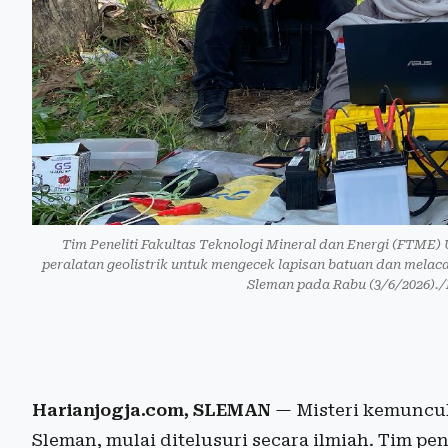
Tim Peneliti Fakultas Teknologi Mineral dan Energi (FTM
peralatan geolistrik untuk mengecek lapisan batuan dan mel
Sleman pada Rabu (3/6/2026)./
Harianjogja.com, SLEMAN
— Misteri kemuncula
Sleman, mulai ditelusuri secara ilmiah. Tim pen