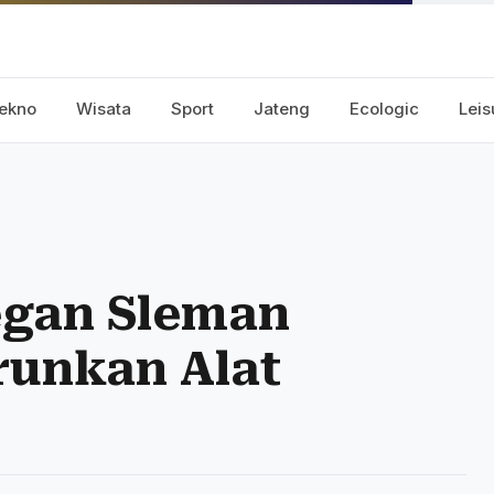
ekno
Wisata
Sport
Jateng
Ecologic
Leis
yegan Sleman
runkan Alat