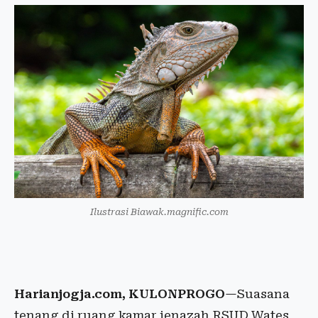
Ilustrasi Biawak.magnific.com
Harianjogja.com, KULONPROGO
—Suasana
tenang di ruang kamar jenazah RSUD Wates