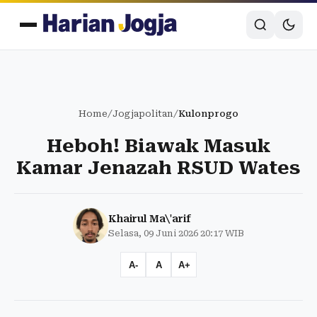
Home
/
Jogjapolitan
/
Kulonprogo
Heboh! Biawak Masuk
Kamar Jenazah RSUD Wates
Khairul Ma\'arif
Selasa, 09 Juni 2026 20:17 WIB
A-
A
A+