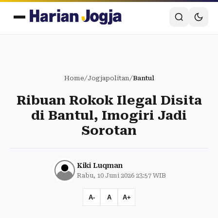
Home
/
Jogjapolitan
/
Bantul
Ribuan Rokok Ilegal Disita
di Bantul, Imogiri Jadi
Sorotan
Kiki Luqman
Rabu, 10 Juni 2026 23:57 WIB
A-
A
A+