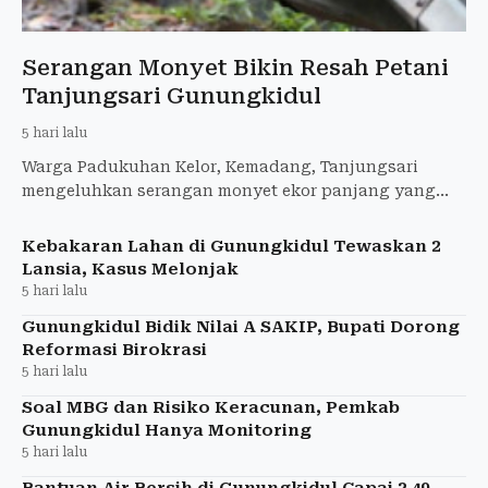
Serangan Monyet Bikin Resah Petani
Tanjungsari Gunungkidul
5 hari lalu
Warga Padukuhan Kelor, Kemadang, Tanjungsari
mengeluhkan serangan monyet ekor panjang yang
merusak area pertanian yang dimiliki karena bisa
gagal panen.
Kebakaran Lahan di Gunungkidul Tewaskan 2
Lansia, Kasus Melonjak
5 hari lalu
Gunungkidul Bidik Nilai A SAKIP, Bupati Dorong
Reformasi Birokrasi
5 hari lalu
Soal MBG dan Risiko Keracunan, Pemkab
Gunungkidul Hanya Monitoring
5 hari lalu