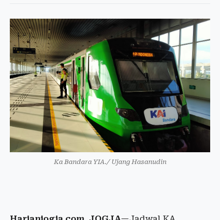
Ka Bandara YIA./ Ujang Hasanudin
Harianjogja.com, JOGJA
—Jadwal KA