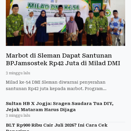
Marbot di Sleman Dapat Santunan
BPJamsostek Rp42 Juta di Milad DMI
3 minggu lalu
Milad ke-54 DMI Sleman diwarnai penyerahan
santunan Rp42 juta kepada marbot. Program
perlindungan ini hasil kolaborasi BPJamsostek,
Baznas, BSI, dan Pemkab Slem
Sultan HB X Jogja: Sragen Saudara Tua DIY,
Jejak Mataram Harus Dijaga
3 minggu lalu
BLT Rp900 Ribu Cair Juli 2026? Ini Cara Cek