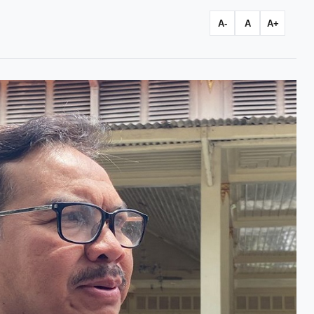
A-
A
A+