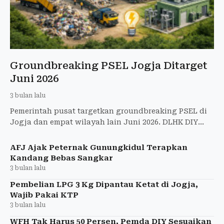
Groundbreaking PSEL Jogja Ditarget
Juni 2026
3 bulan lalu
Pemerintah pusat targetkan groundbreaking PSEL di
Jogja dan empat wilayah lain Juni 2026. DLHK DIY
tunggu pemenang lelang sambah jadi energi listrik
untuk atasi
AFJ Ajak Peternak Gunungkidul Terapkan
Kandang Bebas Sangkar
3 bulan lalu
Pembelian LPG 3 Kg Dipantau Ketat di Jogja,
Wajib Pakai KTP
3 bulan lalu
WFH Tak Harus 50 Persen, Pemda DIY Sesuaikan