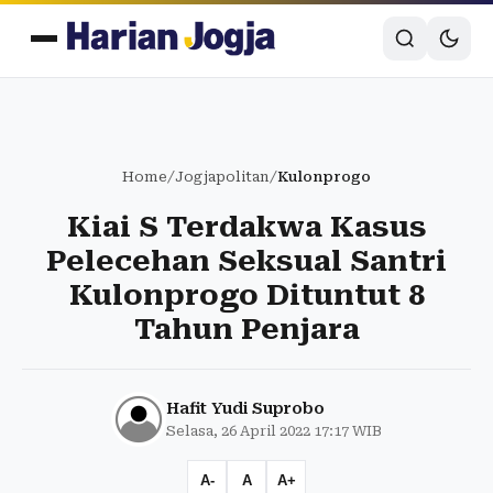
Home
/
Jogjapolitan
/
Kulonprogo
Kiai S Terdakwa Kasus
Pelecehan Seksual Santri
Kulonprogo Dituntut 8
Tahun Penjara
Hafit Yudi Suprobo
Selasa, 26 April 2022 17:17 WIB
A-
A
A+