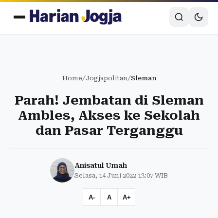
Home
/
Jogjapolitan
/
Sleman
Parah! Jembatan di Sleman
Ambles, Akses ke Sekolah
dan Pasar Terganggu
Anisatul Umah
Selasa, 14 Juni 2022 13:07 WIB
A-
A
A+