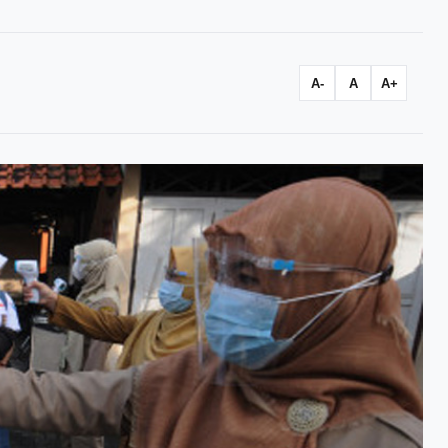
A-
A
A+