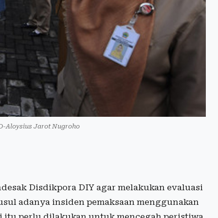
O-Aloysius Jarot Nugroho
endesak Disdikpora DIY agar melakukan evaluasi
usul adanya insiden pemaksaan menggunakan
i itu perlu dilakukan untuk mencegah peristiwa