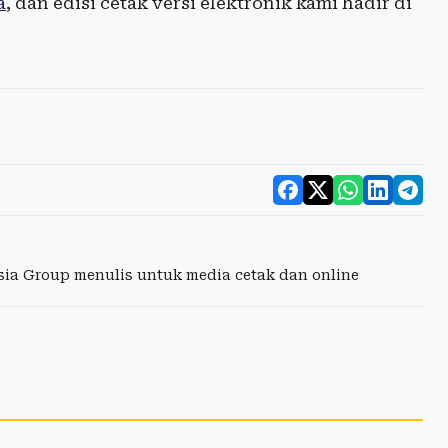
a
, dan edisi cetak versi elektronik kami hadir di
esia Group menulis untuk media cetak dan online