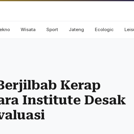
ekno
Wisata
Sport
Jateng
Ecologic
Leis
erjilbab Kerap
tara Institute Desak
aluasi