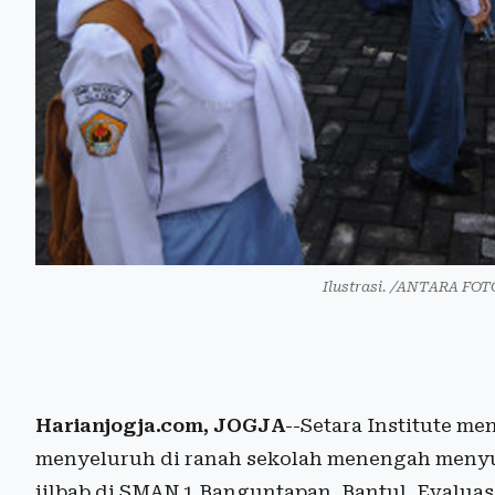
Ilustrasi. /ANTARA FOT
Harianjogja.com, JOGJA
--Setara Institute m
menyeluruh di ranah sekolah menengah meny
jilbab di SMAN 1 Banguntapan, Bantul. Evaluas