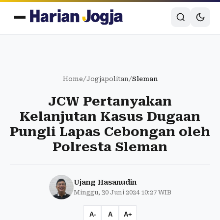
Home
/
Jogjapolitan
/
Sleman
JCW Pertanyakan
Kelanjutan Kasus Dugaan
Pungli Lapas Cebongan oleh
Polresta Sleman
Ujang Hasanudin
Minggu, 30 Juni 2024 10:27 WIB
A-
A
A+