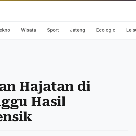
ekno
Wisata
Sport
Jateng
Ecologic
Leis
n Hajatan di
nggu Hasil
ensik