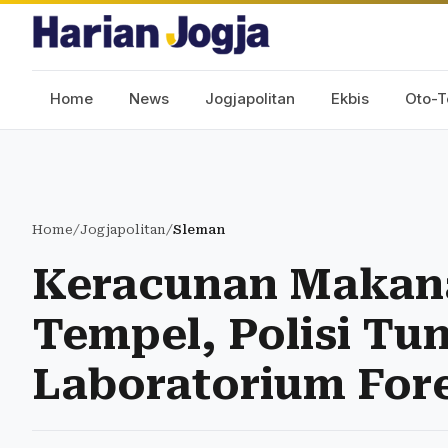
Home
News
Jogjapolitan
Ekbis
Oto-T
Home
/
Jogjapolitan
/
Sleman
Keracunan Makana
Tempel, Polisi Tu
Laboratorium For