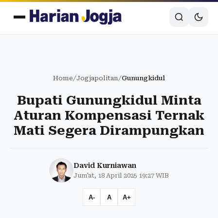
Home
/
Jogjapolitan
/
Gunungkidul
Bupati Gunungkidul Minta
Aturan Kompensasi Ternak
Mati Segera Dirampungkan
David Kurniawan
Jum'at, 18 April 2025 19:27 WIB
A-
A
A+