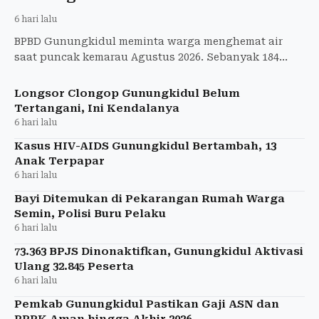
6 hari lalu
BPBD Gunungkidul meminta warga menghemat air
saat puncak kemarau Agustus 2026. Sebanyak 184
tangki air bersih telah disalurkan ke wilayah
terdampak kekeringan.
Longsor Clongop Gunungkidul Belum
Tertangani, Ini Kendalanya
6 hari lalu
Kasus HIV-AIDS Gunungkidul Bertambah, 13
Anak Terpapar
6 hari lalu
Bayi Ditemukan di Pekarangan Rumah Warga
Semin, Polisi Buru Pelaku
6 hari lalu
73.363 BPJS Dinonaktifkan, Gunungkidul Aktivasi
Ulang 32.845 Peserta
6 hari lalu
Pemkab Gunungkidul Pastikan Gaji ASN dan
PPPK Aman hingga Akhir 2026