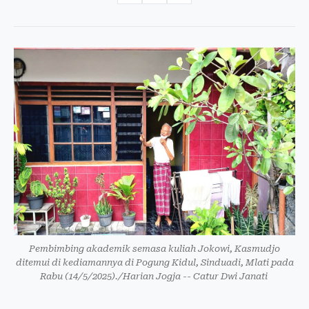
Pembimbing akademik semasa kuliah Jokowi, Kasmudjo
ditemui di kediamannya di Pogung Kidul, Sinduadi, Mlati pada
Rabu (14/5/2025)./Harian Jogja -- Catur Dwi Janati