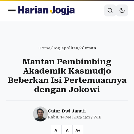
Home
/
Jogjapolitan
/
Sleman
Mantan Pembimbing
Akademik Kasmudjo
Beberkan Isi Pertemuannya
dengan Jokowi
Catur Dwi Janati
Rabu, 14 Mei 2025 15:27 WIB
A-
A
A+