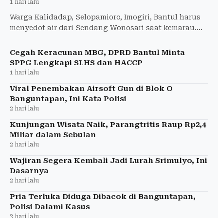
1 hari lalu
Warga Kalidadap, Selopamioro, Imogiri, Bantul harus
menyedot air dari Sendang Wonosari saat kemarau.
Sumur mengering dan jaringan air bersih belum
menjangkau.
Cegah Keracunan MBG, DPRD Bantul Minta
SPPG Lengkapi SLHS dan HACCP
1 hari lalu
Viral Penembakan Airsoft Gun di Blok O
Banguntapan, Ini Kata Polisi
2 hari lalu
Kunjungan Wisata Naik, Parangtritis Raup Rp2,4
Miliar dalam Sebulan
2 hari lalu
Wajiran Segera Kembali Jadi Lurah Srimulyo, Ini
Dasarnya
2 hari lalu
Pria Terluka Diduga Dibacok di Banguntapan,
Polisi Dalami Kasus
3 hari lalu