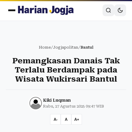
Home
/
Jogjapolitan
/
Bantul
Pemangkasan Danais Tak
Terlalu Berdampak pada
Wisata Wukirsari Bantul
Kiki Luqman
Rabu, 27 Agustus 2025 09:47 WIB
A-
A
A+