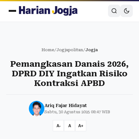
Home
/
Jogjapolitan
/
Jogja
Pemangkasan Danais 2026,
DPRD DIY Ingatkan Risiko
Kontraksi APBD
Ariq Fajar Hidayat
Sabtu, 30 Agustus 2025 08:47 WIB
A-
A
A+