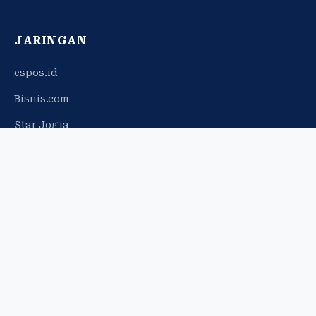
JARINGAN
espos.id
Bisnis.com
Star Jogja
© 2026 Harian Jogja. Hak cipta dilindungi.