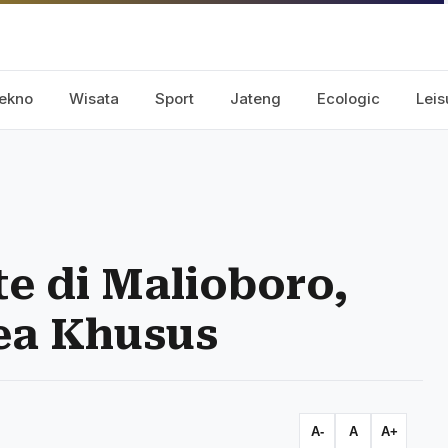
ekno
Wisata
Sport
Jateng
Ecologic
Leis
te di Malioboro,
ea Khusus
A-
A
A+