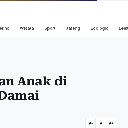
ekno
Wisata
Sport
Jateng
Ecologic
Leis
an Anak di
 Damai
A-
A
A+