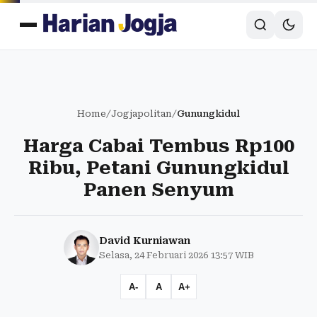
Home
/
Jogjapolitan
/
Gunungkidul
Harga Cabai Tembus Rp100
Ribu, Petani Gunungkidul
Panen Senyum
David Kurniawan
Selasa, 24 Februari 2026 13:57 WIB
A-
A
A+