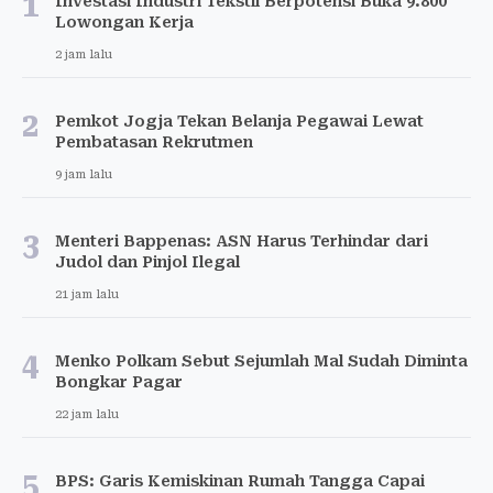
1
Investasi Industri Tekstil Berpotensi Buka 9.800
Lowongan Kerja
2 jam lalu
2
Pemkot Jogja Tekan Belanja Pegawai Lewat
Pembatasan Rekrutmen
9 jam lalu
3
Menteri Bappenas: ASN Harus Terhindar dari
Judol dan Pinjol Ilegal
21 jam lalu
4
Menko Polkam Sebut Sejumlah Mal Sudah Diminta
Bongkar Pagar
22 jam lalu
5
BPS: Garis Kemiskinan Rumah Tangga Capai