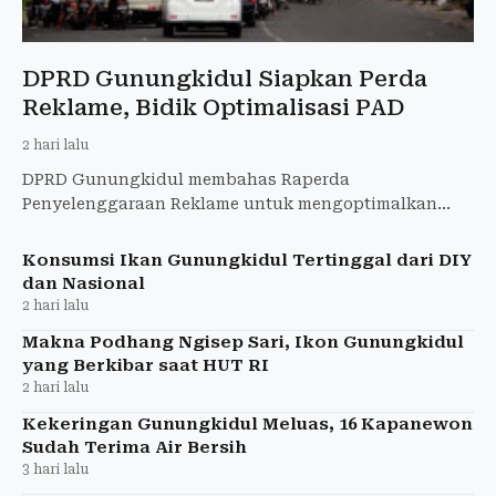
DPRD Gunungkidul Siapkan Perda
Reklame, Bidik Optimalisasi PAD
2 hari lalu
DPRD Gunungkidul membahas Raperda
Penyelenggaraan Reklame untuk mengoptimalkan
PAD, menata reklame, dan memperkuat kepastian
hukum.
Konsumsi Ikan Gunungkidul Tertinggal dari DIY
dan Nasional
2 hari lalu
Makna Podhang Ngisep Sari, Ikon Gunungkidul
yang Berkibar saat HUT RI
2 hari lalu
Kekeringan Gunungkidul Meluas, 16 Kapanewon
Sudah Terima Air Bersih
3 hari lalu